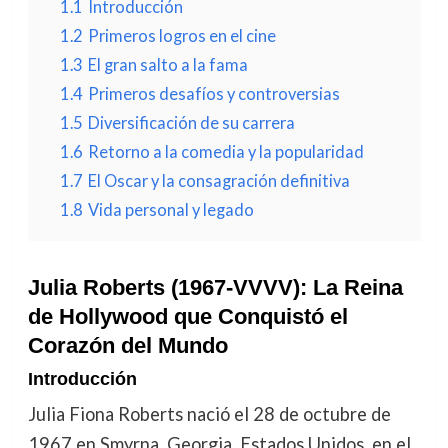
1.1
Introducción
1.2
Primeros logros en el cine
1.3
El gran salto a la fama
1.4
Primeros desafíos y controversias
1.5
Diversificación de su carrera
1.6
Retorno a la comedia y la popularidad
1.7
El Oscar y la consagración definitiva
1.8
Vida personal y legado
Julia Roberts (1967-VVVV): La Reina
de Hollywood que Conquistó el
Corazón del Mundo
Introducción
Julia Fiona Roberts nació el 28 de octubre de
1967 en Smyrna, Georgia, Estados Unidos, en el