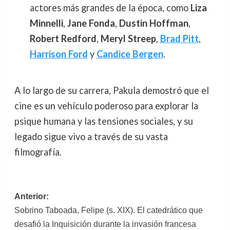
actores más grandes de la época, como
Liza
Minnelli
,
Jane Fonda
,
Dustin Hoffman
,
Robert Redford
,
Meryl Streep
,
Brad Pitt
,
Harrison Ford
y
Candice Bergen
.
A lo largo de su carrera, Pakula demostró que el
cine es un vehículo poderoso para explorar la
psique humana y las tensiones sociales, y su
legado sigue vivo a través de su vasta
filmografía.
Navegación
Anterior:
Sobrino Taboada, Felipe (s. XIX). El catedrático que
de
desafió la Inquisición durante la invasión francesa