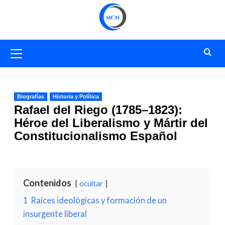
Saltar
al
contenido
Menú
primario
Biografías
Historia y Política
Rafael del Riego (1785–1823):
Héroe del Liberalismo y Mártir del
Constitucionalismo Español
Contenidos
ocultar
1
Raíces ideológicas y formación de un
insurgente liberal