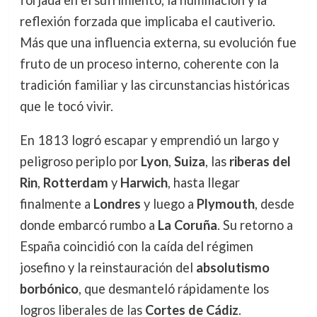
forjada en el sufrimiento, la humillación y la
reflexión forzada que implicaba el cautiverio.
Más que una influencia externa, su evolución fue
fruto de un proceso interno, coherente con la
tradición familiar y las circunstancias históricas
que le tocó vivir.
En 1813 logró escapar y emprendió un largo y
peligroso periplo por
Lyon
,
Suiza
, las
riberas del
Rin
,
Rotterdam
y
Harwich
, hasta llegar
finalmente a
Londres
y luego a
Plymouth
, desde
donde embarcó rumbo a
La Coruña
. Su retorno a
España coincidió con la caída del régimen
josefino y la reinstauración del
absolutismo
borbónico
, que desmanteló rápidamente los
logros liberales de las
Cortes de Cádiz
.