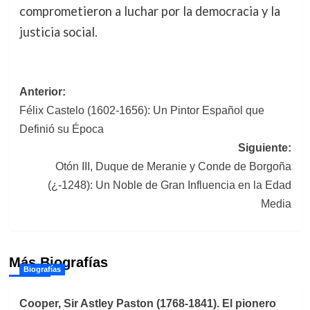
comprometieron a luchar por la democracia y la
justicia social.
Navegación
Anterior:
Félix Castelo (1602-1656): Un Pintor Español que
de
Definió su Época
entradas
Siguiente:
Otón III, Duque de Meranie y Conde de Borgoña
(¿-1248): Un Noble de Gran Influencia en la Edad
Media
Más Biografías
Biografías
Cooper, Sir Astley Paston (1768-1841). El pionero