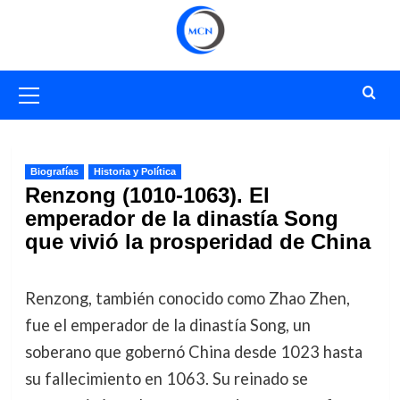
Saltar
al
contenido
Menú
primario
Biografías
Historia y Política
Renzong (1010-1063). El
emperador de la dinastía Song
que vivió la prosperidad de China
Renzong, también conocido como Zhao Zhen,
fue el emperador de la dinastía Song, un
soberano que gobernó China desde 1023 hasta
su fallecimiento en 1063. Su reinado se