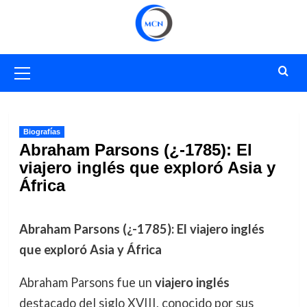
Saltar
al
contenido
Menú
primario
Biografías
Abraham Parsons (¿-1785): El
viajero inglés que exploró Asia y
África
Abraham Parsons (¿-1785): El viajero inglés
que exploró Asia y África
Abraham Parsons fue un
viajero inglés
destacado del siglo XVIII, conocido por sus