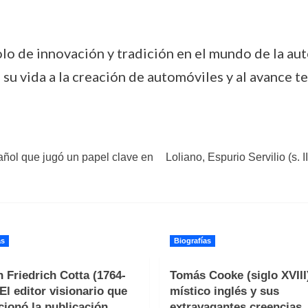
lo de innovación y tradición en el mundo de la aut
 su vida a la creación de automóviles y al avance t
añol que jugó un papel clave en
Loliano, Espurio Servilio (s.
as
Biografías
 Friedrich Cotta (1764-
Tomás Cooke (siglo XVIII)
 El editor visionario que
místico inglés y sus
cionó la publicación
extravagantes creencias