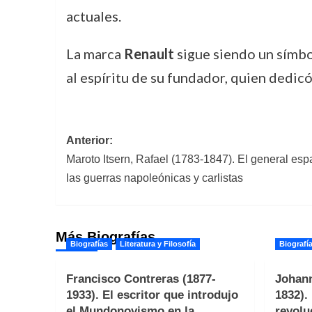
actuales.
La marca
Renault
sigue siendo un símbo
al espíritu de su fundador, quien dedicó
Navegación
Anterior:
Maroto Itsern, Rafael (1783-1847). El general esp
de
las guerras napoleónicas y carlistas
entradas
Más Biografías
Biografías
Literatura y Filosofía
Biografí
Francisco Contreras (1877-
Johann
1933). El escritor que introdujo
1832).
el Mundonovismo en la
revolu