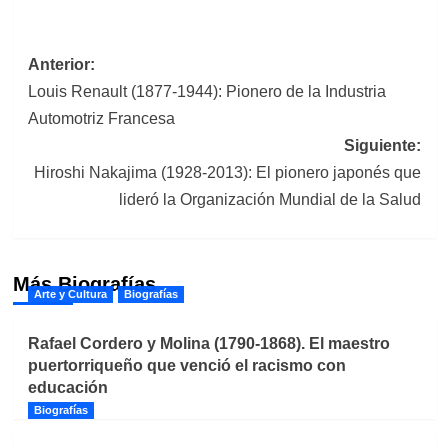
Navegación
Anterior:
Louis Renault (1877-1944): Pionero de la Industria
de
Automotriz Francesa
entradas
Siguiente:
Hiroshi Nakajima (1928-2013): El pionero japonés que
lideró la Organización Mundial de la Salud
Más Biografías
Arte y Cultura
Biografías
Rafael Cordero y Molina (1790-1868). El maestro
puertorriqueño que venció el racismo con
educación
Biografías