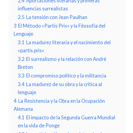
2.4
Aportaciones literarias y primeras
influencias surrealistas
2.5
La tensión con Jean Paulhan
3
El Método «Partis Pris» y la Filosofía del
Lenguaje
3.1
La madurez literaria y el nacimiento del
«partis pris»
3.2
El surrealismo y la relación con André
Breton
3.3
El compromiso político y la militancia
3.4
La madurez de su obra y la crítica al
lenguaje
4
La Resistencia y la Obra en la Ocupación
Alemana
4.1
El impacto de la Segunda Guerra Mundial
en la vida de Ponge