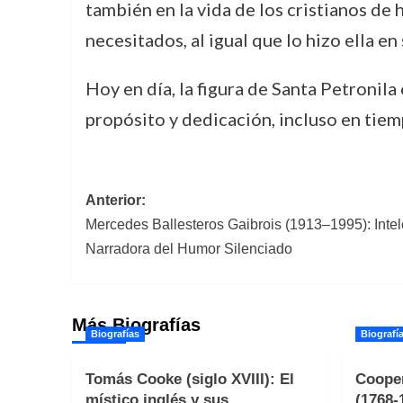
también en la vida de los cristianos de h
necesitados, al igual que lo hizo ella en
Hoy en día, la figura de Santa Petronila
propósito y dedicación, incluso en tie
Navegación
Anterior:
Mercedes Ballesteros Gaibrois (1913–1995): Intel
de
Narradora del Humor Silenciado
entradas
Más Biografías
Biografías
Biografí
Tomás Cooke (siglo XVIII): El
Cooper
místico inglés y sus
(1768-