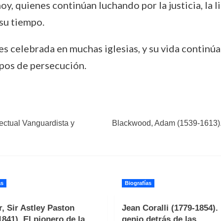
oy, quienes continúan luchando por la justicia, la l
 su tiempo.
 es celebrada en muchas iglesias, y su vida contin
mpos de persecución.
ectual Vanguardista y
Blackwood, Adam (1539-1613). E
as
Biografías
, Sir Astley Paston
Jean Coralli (1779-1854). 
1841). El pionero de la
genio detrás de las