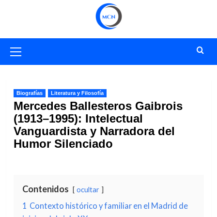
Saltar
al
contenido
Menú
primario
Biografías
Literatura y Filosofía
Mercedes Ballesteros Gaibrois
(1913–1995): Intelectual
Vanguardista y Narradora del
Humor Silenciado
Contenidos
ocultar
1
Contexto histórico y familiar en el Madrid de