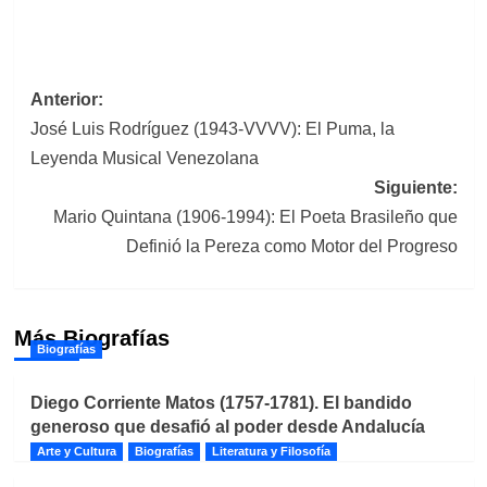
Navegación
Anterior:
José Luis Rodríguez (1943-VVVV): El Puma, la
de
Leyenda Musical Venezolana
entradas
Siguiente:
Mario Quintana (1906-1994): El Poeta Brasileño que
Definió la Pereza como Motor del Progreso
Más Biografías
Biografías
Diego Corriente Matos (1757-1781). El bandido
generoso que desafió al poder desde Andalucía
Arte y Cultura
Biografías
Literatura y Filosofía