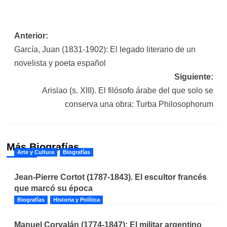
Navegación
Anterior:
García, Juan (1831-1902): El legado literario de un
de
novelista y poeta español
entradas
Siguiente:
Arislao (s. XIII). El filósofo árabe del que solo se
conserva una obra: Turba Philosophorum
Más Biografías
Arte y Cultura
Biografías
Jean-Pierre Cortot (1787-1843). El escultor francés
que marcó su época
Biografías
Historia y Política
Manuel Corvalán (1774-1847): El militar argentino