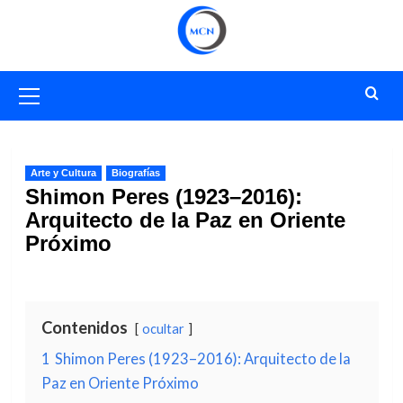
Saltar
al
contenido
Menú
primario
Arte y Cultura
Biografías
Shimon Peres (1923–2016):
Arquitecto de la Paz en Oriente
Próximo
Contenidos
ocultar
1
Shimon Peres (1923–2016): Arquitecto de la
Paz en Oriente Próximo