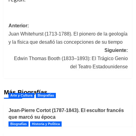
Navegación
Anterior:
Juan Whitehurst (1713-1788). El pionero de la geología
de
y la física que desafió las concepciones de su tiempo
entradas
Siguiente:
Edwin Thomas Booth (1833–1893): El Trágico Genio
del Teatro Estadounidense
Más Biografías
Arte y Cultura
Biografías
Jean-Pierre Cortot (1787-1843). El escultor francés
que marcó su época
Biografías
Historia y Política