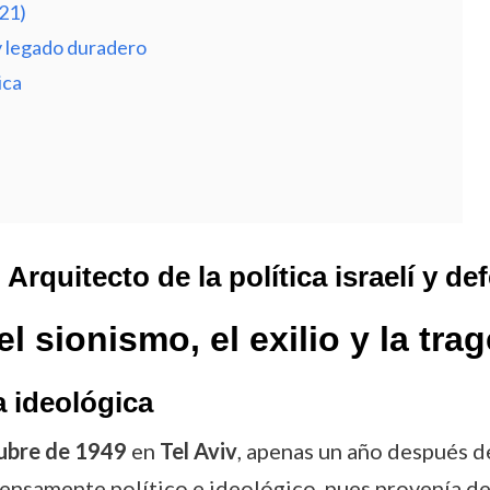
21)
 y legado duradero
ica
rquitecto de la política israelí y de
el sionismo, el exilio y la tra
a ideológica
ubre de 1949
en
Tel Aviv
, apenas un año después de
ntensamente político e ideológico, pues provenía 