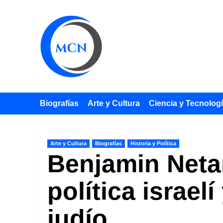
Saltar
al
contenido
Biografías
Arte y Cultura
Ciencia y Tecnolog
Arte y Cultura
Biografías
Historia y Política
Benjamin Netan
política israel
judío