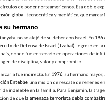
círculos de poder norteamericanos. Esa doble expos
visión global
, tecnocrática y mediática, que marcaría
 de su hermano
tanyahu no se alejó de su deber con Israel. En
196
ército de Defensa de Israel (Tzahal)
. Ingresó en la
país, donde fue entrenado en operaciones de infiltr
agen de disciplina, valor y compromiso.
arcaría fue indirecta. En
1976
, su hermano mayor,
ción Entebbe
, una misión de rescate de rehenes e
rida indeleble en la familia. Para Benjamin, la trag
cción de que
la amenaza terrorista debía combatir