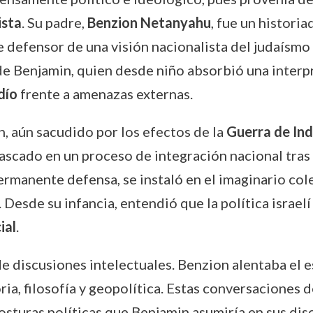
ista
. Su padre,
Benzion Netanyahu
, fue un histori
e defensor de una visión nacionalista del judaísmo 
Benjamin, quien desde niño absorbió una interpre
dío
frente a amenazas externas.
en, aún sacudido por los efectos de la
Guerra de In
ascado en un proceso de integración nacional tras
ermanente defensa, se instaló en el imaginario cole
 Desde su infancia, entendió que la política israel
ial
.
discusiones intelectuales. Benzion alentaba el est
ria, filosofía y geopolítica. Estas conversaciones 
osturas políticas que Benjamin asumiría en sus dis