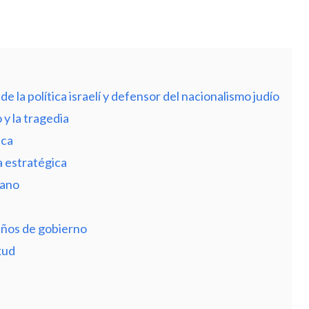
 la política israelí y defensor del nacionalismo judío
o y la tragedia
ica
a estratégica
mano
s años de gobierno
kud