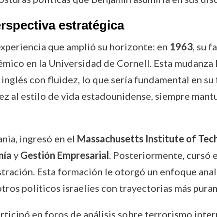
rspectiva estratégica
experiencia que amplió su horizonte: en
1963
, su f
ico en la Universidad de Cornell. Esta mudanza le
inglés con fluidez, lo que sería fundamental en s
ez al estilo de vida estadounidense, siempre man
ania, ingresó en el
Massachusetts Institute of Tec
mía
y
Gestión Empresarial
. Posteriormente, cursó 
ración. Esta formación le otorgó un enfoque analí
otros políticos israelíes con trayectorias más pura
ticipó en foros de análisis sobre terrorismo inter