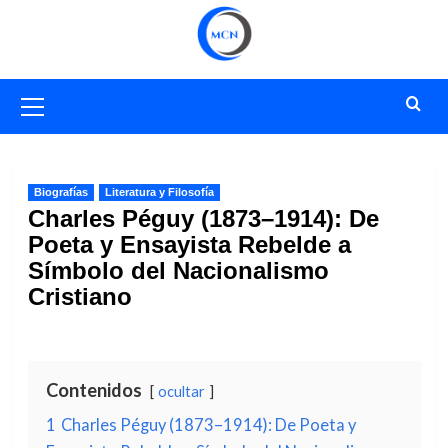
Saltar
al
contenido
Menú
primario
Biografías
Literatura y Filosofía
Charles Péguy (1873–1914): De
Poeta y Ensayista Rebelde a
Símbolo del Nacionalismo
Cristiano
Contenidos
ocultar
1
Charles Péguy (1873–1914): De Poeta y