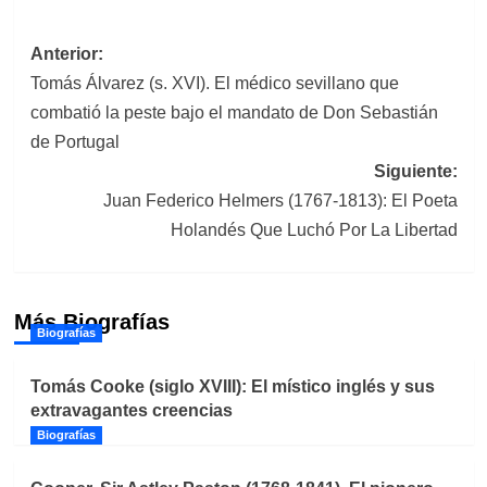
Navegación
Anterior:
Tomás Álvarez (s. XVI). El médico sevillano que
de
combatió la peste bajo el mandato de Don Sebastián
entradas
de Portugal
Siguiente:
Juan Federico Helmers (1767-1813): El Poeta
Holandés Que Luchó Por La Libertad
Más Biografías
Biografías
Tomás Cooke (siglo XVIII): El místico inglés y sus
extravagantes creencias
Biografías