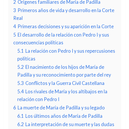
2
Orígenes familiares de María de Padilla
3
Primeros años de vida y desarrollo en la Corte
Real
4
Primeras decisiones y su aparición en la Corte
5
El desarrollo de la relación con Pedro I y sus
consecuencias políticas
5.1
La relación con Pedro I y sus repercusiones
políticas
5.2
El nacimiento de los hijos de María de
Padilla y su reconocimiento por parte del rey
5.3
Conflictos y la Guerra Civil Castellana
5.4
Los rivales de María y los altibajos en la
relación con Pedro I
6
La muerte de María de Padilla y su legado
6.1
Los últimos años de María de Padilla
6.2
La interpretación de su muerte y las dudas