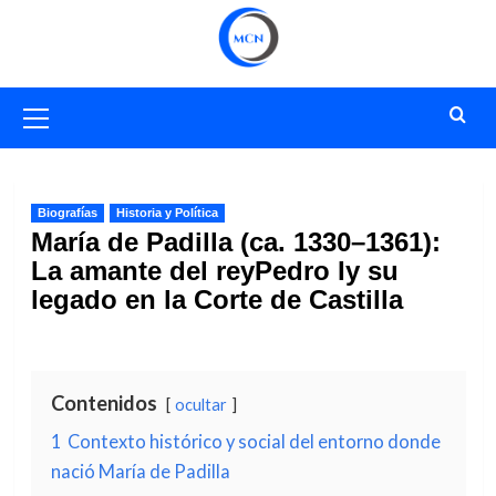
Saltar
al
contenido
Menú
primario
Biografías
Historia y Política
María de Padilla (ca. 1330–1361):
La amante del reyPedro Iy su
legado en la Corte de Castilla
Contenidos
ocultar
1
Contexto histórico y social del entorno donde
nació María de Padilla