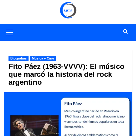
Saltar
al
contenido
Menú
primario
Biografías
Música y Cine
Fito Páez (1963-VVVV): El músico
que marcó la historia del rock
argentino