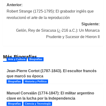
Navegación
Anterior:
Robert Strange (1725-1795): El grabador inglés que
de
revolucionó el arte de la reproducción
entradas
Siguiente:
Gelón, Rey de Siracusa (¿-216 a.C.): Un Monarca
Prudente y Sucesor de Hieron II
Más Biografías
Arte y Cultura
Biografías
Jean-Pierre Cortot (1787-1843). El escultor francés
que marcó su época
Biografías
Historia y Política
Manuel Corvalán (1774-1847): El militar argentino
clave en la lucha por la Independencia
Biografías
Ciencia y Tecnología