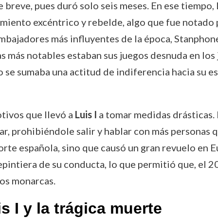
 breve, pues duró solo seis meses. En ese tiempo, L
iento excéntrico y rebelde, algo que fue notado po
mbajadores más influyentes de la época, Stanphone,
as más notables estaban sus juegos desnuda en los j
to se sumaba una actitud de indiferencia hacia su e
tivos que llevó a
Luis I
a tomar medidas drásticas. E
ar, prohibiéndole salir y hablar con más personas
corte española, sino que causó un gran revuelo en E
repintiera de su conducta, lo que permitió que, el 2
bos monarcas.
s I y la trágica muerte