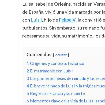
Luisa Isabel de Orleáns, nacida en Vers
de España, vivió una vida marcada por la
con
Luis I
, hijo de
Felipe V
, la convirtió
turbulentos. Sin embargo, su reinado fu
repasamos su vida, su matrimonio, los de
Contenidos
ocultar
1
Orígenes y contexto histórico
2
El matrimonio con Luis I
3
Los primeros meses de reinado y las excen
4
El breve reinado de Luis I y la trágica mue
5
Regreso a Francia y su muerte
6
Momentos clave de la vida de Luisa Isabe