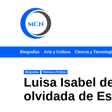
Saltar
al
contenido
Biografías
Arte y Cultura
Ciencia y Tecnolog
Biografías
Historia y Política
Luisa Isabel d
olvidada de E