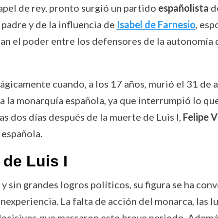
pel de rey, pronto surgió un partido
españolista
de
y padre y de la influencia de
Isabel de Farnesio
, esp
dían el poder entre los defensores de la autonomía d
rágicamente cuando, a los 17 años, murió el 31 de a
 a la monarquía española, ya que interrumpió lo que
as dos días después de la muerte de Luis I,
Felipe V
 española.
 de Luis I
y sin grandes logros políticos, su figura se ha con
experiencia. La falta de acción del monarca, las luc
decisivos que marcaron este breve periodo. Además