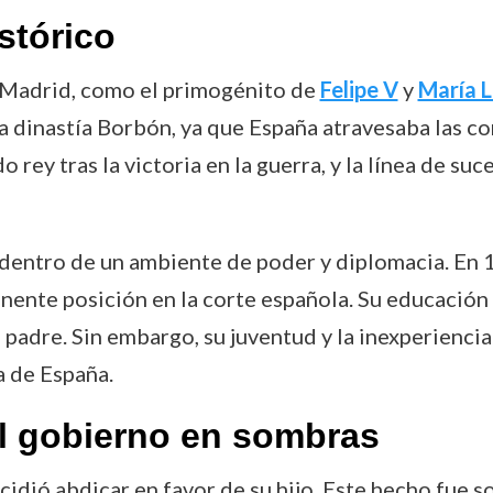
stórico
n Madrid, como el primogénito de
Felipe V
y
María L
la dinastía Borbón, ya que España atravesaba las c
 rey tras la victoria en la guerra, y la línea de s
 dentro de un ambiente de poder y diplomacia. En
inente posición en la corte española. Su educación 
u padre. Sin embargo, su juventud y la inexperienci
ia de España.
el gobierno en sombras
ecidió abdicar en favor de su hijo. Este hecho fue