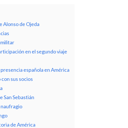
de Alonso de Ojeda
ncias
militar
rticipación en el segundo viaje
la presencia española en América
 con sus socios
da
e San Sebastián
l naufragio
ingo
storia de América