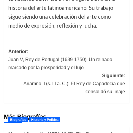
historia del arte latinoamericano. Su trabajo
sigue siendo una celebración del arte como
medio de expresión, reflexión y lucha.
Navegación
Anterior:
Juan V, Rey de Portugal (1689-1750): Un reinado
de
marcado por la prosperidad y el lujo
entradas
Siguiente:
Ariamno II (s. III a. C.): El Rey de Capadocia que
consolidó su linaje
Más Biografías
Biografías
Historia y Política