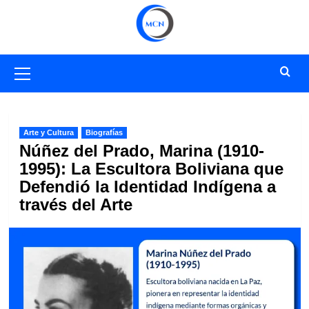
Saltar
al
contenido
Menú
primario
Arte y Cultura
Biografías
Núñez del Prado, Marina (1910-
1995): La Escultora Boliviana que
Defendió la Identidad Indígena a
través del Arte