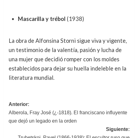
Mascarilla y trébol
(1938)
La obra de Alfonsina Storni sigue viva y vigente,
un testimonio de la valentía, pasión y lucha de
una mujer que decidió romper con los moldes
establecidos para dejar su huella indeleble en la
literatura mundial.
Navegación
Anterior:
Alberola, Fray José (¿-1818). El franciscano influyente
de
que dejó un legado en la orden
entradas
Siguiente:
Trubetskoi, Pavel (1866-1938): El escultor ruso que