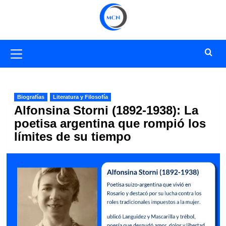
Saltar
al
contenido
Menú
primario
Biografías
Literatura y Filosofía
Alfonsina Storni (1892-1938): La
poetisa argentina que rompió los
límites de su tiempo