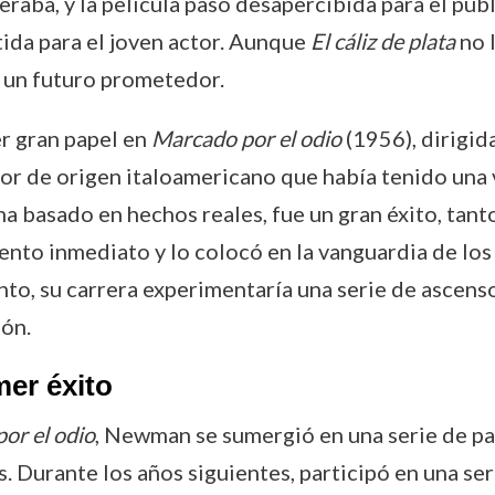
aba, y la película pasó desapercibida para el públi
tida para el joven actor. Aunque
El cáliz de plata
no 
a un futuro prometedor.
r gran papel en
Marcado por el odio
(1956), dirigid
r de origen italoamericano que había tenido una vi
rama basado en hechos reales, fue un gran éxito, tan
ento inmediato y lo colocó en la vanguardia de lo
to, su carrera experimentaría una serie de ascens
ón.
mer éxito
or el odio
, Newman se sumergió en una serie de p
os. Durante los años siguientes, participó en una se