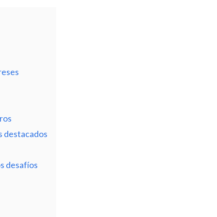
reses
ros
es destacados
s desafíos