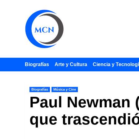
Saltar
al
contenido
Biografías
Arte y Cultura
Ciencia y Tecnolog
Biografías
Música y Cine
Paul Newman (
que trascendió