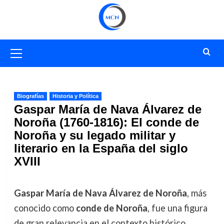
Saltar
al
contenido
Menú
primario
Biografías
Historia y Política
Gaspar María de Nava Álvarez de
Noroña (1760-1816): El conde de
Noroña y su legado militar y
literario en la España del siglo
XVIII
Gaspar María de Nava Álvarez de Noroña
, más
conocido como
conde de Noroña
, fue una figura
de gran relevancia en el contexto histórico,