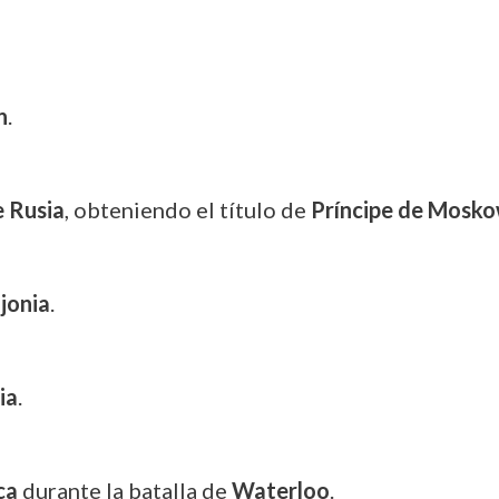
n
.
 Rusia
, obteniendo el título de
Príncipe de Mosk
jonia
.
ia
.
ca
durante la batalla de
Waterloo
.