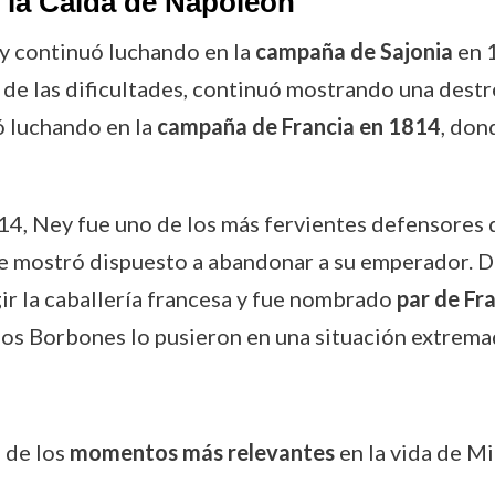
 la Caída de Napoleón
ey continuó luchando en la
campaña de Sajonia
en 1
ar de las dificultades, continuó mostrando una de
ó luchando en la
campaña de Francia en 1814
, don
4, Ney fue uno de los más fervientes defensores d
se mostró dispuesto a abandonar a su emperador. D
ir la caballería francesa y fue nombrado
par de Fr
 los Borbones lo pusieron en una situación extrem
 de los
momentos más relevantes
en la vida de M