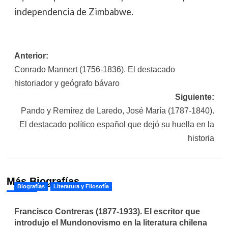
independencia de Zimbabwe.
Navegación
Anterior:
Conrado Mannert (1756-1836). El destacado
de
historiador y geógrafo bávaro
entradas
Siguiente:
Pando y Remírez de Laredo, José María (1787-1840).
El destacado político español que dejó su huella en la
historia
Más Biografías
Biografías
Literatura y Filosofía
Francisco Contreras (1877-1933). El escritor que
introdujo el Mundonovismo en la literatura chilena