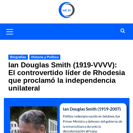
Saltar
al
contenido
Menú
primario
Biografías
Historia y Política
Ian Douglas Smith (1919-VVVV):
El controvertido líder de Rhodesia
que proclamó la independencia
unilateral