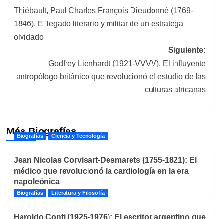
Thiébault, Paul Charles François Dieudonné (1769-
de
1846). El legado literario y militar de un estratega
entradas
olvidado
Siguiente:
Godfrey Lienhardt (1921-VVVV). El influyente
antropólogo británico que revolucionó el estudio de las
culturas africanas
Más Biografías
Biografías
Ciencia y Tecnología
Jean Nicolas Corvisart-Desmarets (1755-1821): El
médico que revolucionó la cardiología en la era
napoleónica
Biografías
Literatura y Filosofía
Haroldo Conti (1925-1976): El escritor argentino que