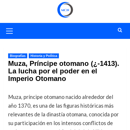
Saltar
al
contenido
Menú
primario
Biografías
Historia y Política
Muza, Príncipe otomano (¿-1413).
La lucha por el poder en el
Imperio Otomano
Muza, príncipe otomano nacido alrededor del
año 1370, es una de las figuras históricas más
relevantes de la dinastía otomana, conocida por
su participación en los intensos conflictos de