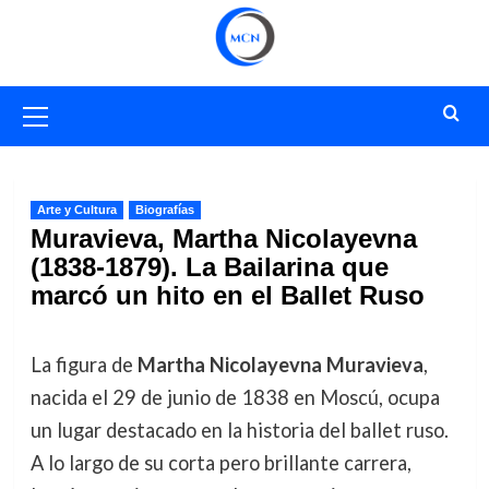
Saltar
al
contenido
Menú
primario
Arte y Cultura
Biografías
Muravieva, Martha Nicolayevna
(1838-1879). La Bailarina que
marcó un hito en el Ballet Ruso
La figura de
Martha Nicolayevna Muravieva
,
nacida el 29 de junio de 1838 en Moscú, ocupa
un lugar destacado en la historia del ballet ruso.
A lo largo de su corta pero brillante carrera,