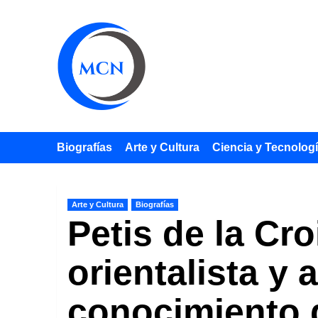
Saltar
al
contenido
Biografías
Arte y Cultura
Ciencia y Tecnolog
Arte y Cultura
Biografías
Petis de la Cro
orientalista y 
conocimiento 