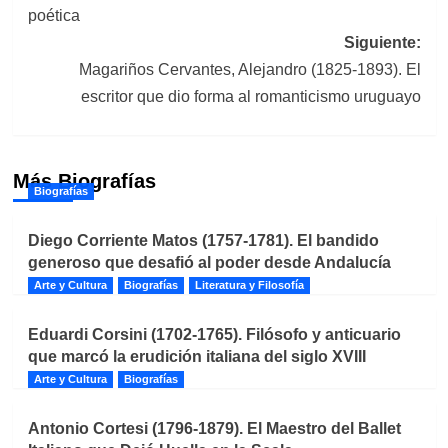
entradas
poética
Siguiente:
Magariños Cervantes, Alejandro (1825-1893). El
escritor que dio forma al romanticismo uruguayo
Más Biografías
Biografías
Diego Corriente Matos (1757-1781). El bandido
generoso que desafió al poder desde Andalucía
Arte y Cultura
Biografías
Literatura y Filosofía
Eduardi Corsini (1702-1765). Filósofo y anticuario
que marcó la erudición italiana del siglo XVIII
Arte y Cultura
Biografías
Antonio Cortesi (1796-1879). El Maestro del Ballet