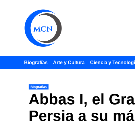
Saltar
al
contenido
Biografías
Arte y Cultura
Ciencia y Tecnolog
Biografías
Abbas I, el Gr
Persia a su m