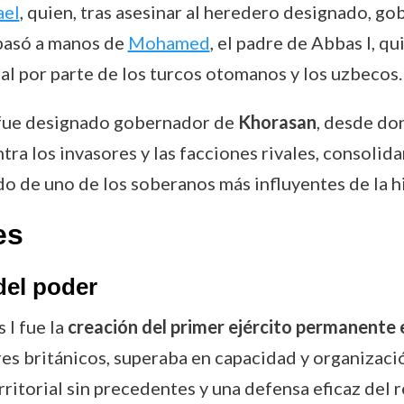
ael
, quien, tras asesinar al heredero designado, g
pasó a manos de
Mohamed
, el padre de Abbas I, q
al por parte de los turcos otomanos y los uzbecos.
 fue designado gobernador de
Khorasan
, desde do
ra los invasores y las facciones rivales, consolid
 de uno de los soberanos más influyentes de la hi
es
del poder
 I fue la
creación del primer ejército permanente e
s británicos, superaba en capacidad y organización
ritorial sin precedentes y una defensa eficaz del 