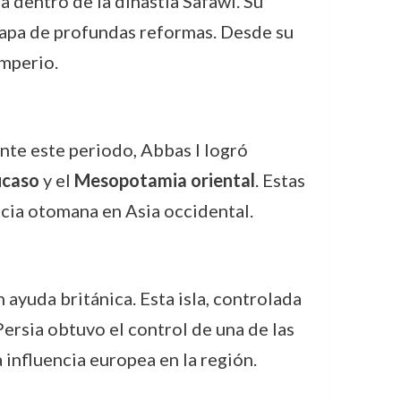
a dentro de la dinastía Safawí. Su
 etapa de profundas reformas. Desde su
imperio.
te este periodo, Abbas I logró
caso
y el
Mesopotamia oriental
. Estas
ncia otomana en Asia occidental.
ayuda británica. Esta isla, controlada
Persia obtuvo el control de una de las
influencia europea en la región.