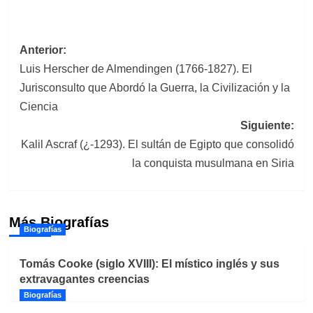
Navegación
Anterior:
Luis Herscher de Almendingen (1766-1827). El
de
Jurisconsulto que Abordó la Guerra, la Civilización y la
entradas
Ciencia
Siguiente:
Kalil Ascraf (¿-1293). El sultán de Egipto que consolidó
la conquista musulmana en Siria
Más Biografías
Biografías
Tomás Cooke (siglo XVIII): El místico inglés y sus
extravagantes creencias
Biografías