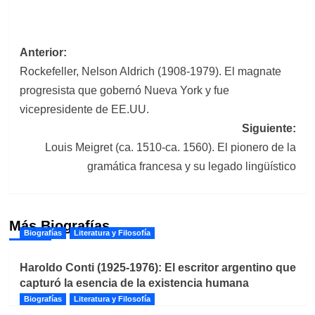
Navegación
Anterior:
Rockefeller, Nelson Aldrich (1908-1979). El magnate
de
progresista que gobernó Nueva York y fue
entradas
vicepresidente de EE.UU.
Siguiente:
Louis Meigret (ca. 1510-ca. 1560). El pionero de la
gramática francesa y su legado lingüístico
Más Biografías
Biografías
Literatura y Filosofía
Haroldo Conti (1925-1976): El escritor argentino que
capturó la esencia de la existencia humana
Biografías
Literatura y Filosofía