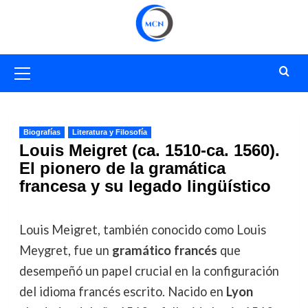
Saltar
al
contenido
Menú
primario
Biografías
Literatura y Filosofía
Louis Meigret (ca. 1510-ca. 1560).
El pionero de la gramática
francesa y su legado lingüístico
Louis Meigret, también conocido como Louis
Meygret, fue un
gramático francés
que
desempeñó un papel crucial en la configuración
del idioma francés escrito. Nacido en
Lyon