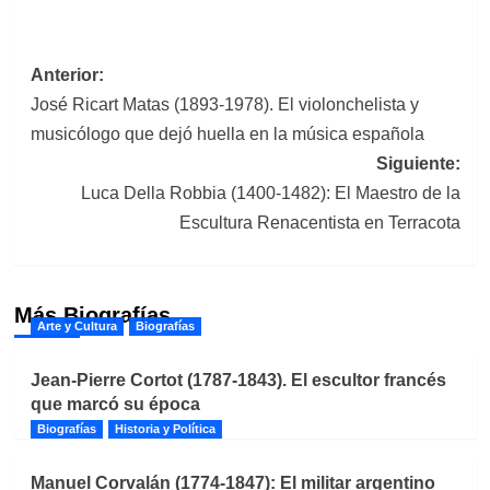
Navegación
Anterior:
José Ricart Matas (1893-1978). El violonchelista y
de
musicólogo que dejó huella en la música española
entradas
Siguiente:
Luca Della Robbia (1400-1482): El Maestro de la
Escultura Renacentista en Terracota
Más Biografías
Arte y Cultura
Biografías
Jean-Pierre Cortot (1787-1843). El escultor francés
que marcó su época
Biografías
Historia y Política
Manuel Corvalán (1774-1847): El militar argentino