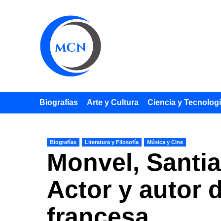
Saltar
al
contenido
Biografías
Arte y Cultura
Ciencia y Tecnolog
Biografías
Literatura y Filosofía
Música y Cine
Monvel, Santia
Actor y autor d
francesa