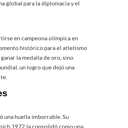
 global para la diplomacia y el
ertirse en campeona olímpica en
mento histórico para el atletismo
 ganar la medalla de oro, sino
mundial, un logro que dejó una
te.
es
jó una huella imborrable. Su
unich 1972 la consolidó como una