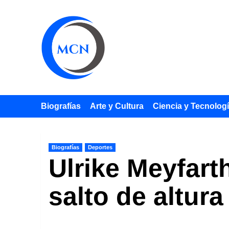
Saltar
al
contenido
Biografías
Arte y Cultura
Ciencia y Tecnolog
Biografías
Deportes
Ulrike Meyfart
salto de altura