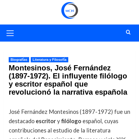
Saltar
al
contenido
Menú
primario
Biografías
Literatura y Filosofía
Montesinos, José Fernández
(1897-1972). El influyente filólogo
y escritor español que
revolucionó la narrativa española
José Fernández Montesinos (1897-1972) fue un
destacado
escritor
y
filólogo
español, cuyas
contribuciones al estudio de la literatura