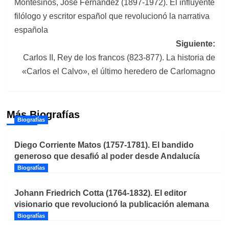
Montesinos, José Fernández (1897-1972). El influyente
de
filólogo y escritor español que revolucionó la narrativa
entradas
española
Siguiente:
Carlos II, Rey de los francos (823-877). La historia de
«Carlos el Calvo», el último heredero de Carlomagno
Más Biografías
Biografías
Diego Corriente Matos (1757-1781). El bandido
generoso que desafió al poder desde Andalucía
Biografías
Johann Friedrich Cotta (1764-1832). El editor
visionario que revolucionó la publicación alemana
Biografías