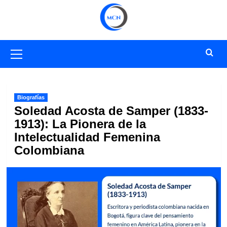
Saltar
al
contenido
Menú
primario
Biografías
Soledad Acosta de Samper (1833-
1913): La Pionera de la
Intelectualidad Femenina
Colombiana