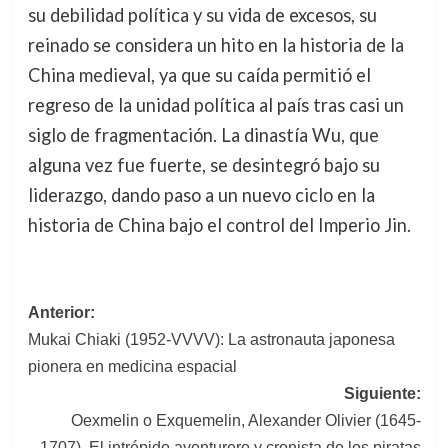
su debilidad política y su vida de excesos, su
reinado se considera un hito en la historia de la
China medieval, ya que su caída permitió el
regreso de la unidad política al país tras casi un
siglo de fragmentación. La dinastía Wu, que
alguna vez fue fuerte, se desintegró bajo su
liderazgo, dando paso a un nuevo ciclo en la
historia de China bajo el control del Imperio Jin.
Navegación
Anterior:
Mukai Chiaki (1952-VVVV): La astronauta japonesa
de
pionera en medicina espacial
entradas
Siguiente:
Oexmelin o Exquemelin, Alexander Olivier (1645-
1707). El intrépido aventurero y cronista de los piratas