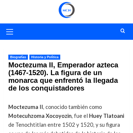
Saltar
al
contenido
Menú
primario
Biografías
Historia y Política
Moctezuma II, Emperador azteca
(1467-1520). La figura de un
monarca que enfrentó la llegada
de los conquistadores
Moctezuma II
, conocido también como
Motecuhzoma Xocoyozin
, fue el
Huey Tlatoani
de Tenochtitlan entre 1502 y 1520, y su figura