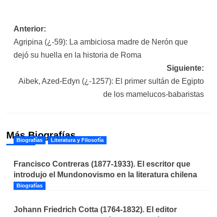
Navegación
Anterior:
Agripina (¿-59): La ambiciosa madre de Nerón que
de
dejó su huella en la historia de Roma
entradas
Siguiente:
Aibek, Azed-Edyn (¿-1257): El primer sultán de Egipto
de los mamelucos-babaristas
Más Biografías
Biografías
Literatura y Filosofía
Francisco Contreras (1877-1933). El escritor que
introdujo el Mundonovismo en la literatura chilena
Biografías
Johann Friedrich Cotta (1764-1832). El editor