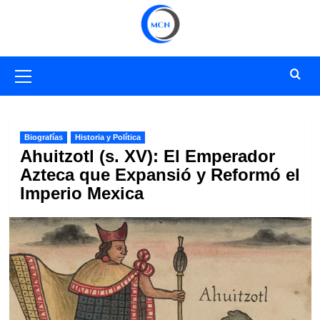
Saltar
al
contenido
Menú
primario
Biografías
Historia y Política
Ahuitzotl (s. XV): El Emperador
Azteca que Expansió y Reformó el
Imperio Mexica