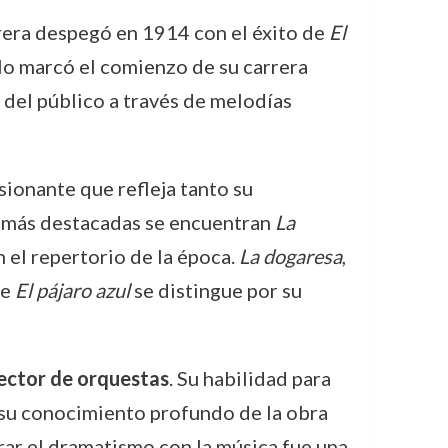
rrera despegó en 1914 con el éxito de
El
lo marcó el comienzo de su carrera
del público a través de melodías
sionante que refleja tanto su
s más destacadas se encuentran
La
 el repertorio de la época.
La dogaresa
,
ue
El pájaro azul
se distingue por su
ector de orquestas
. Su habilidad para
y su conocimiento profundo de la obra
rar el dramatismo con la música fue una