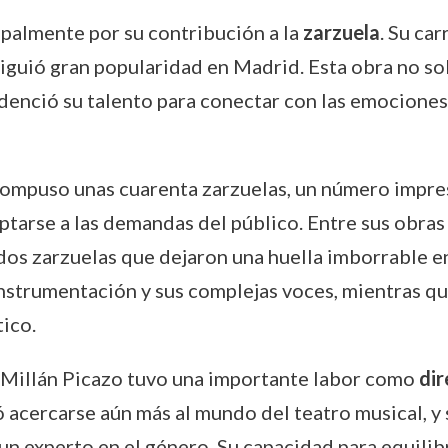
ipalmente por su contribución a la
zarzuela
. Su ca
siguió gran popularidad en Madrid. Esta obra no so
enció su talento para conectar con las emociones 
 compuso unas cuarenta zarzuelas, un número impre
tarse a las demandas del público. Entre sus obra
dos zarzuelas que dejaron una huella imborrable en
 instrumentación y sus complejas voces, mientras q
ico.
Millán Picazo tuvo una importante labor como
dir
tió acercarse aún más al mundo del teatro musical, 
un experto en el género. Su capacidad para equilib