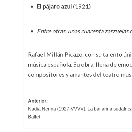
El pájaro azul
(1921)
Entre otras, unas cuarenta zarzuelas 
Rafael Millán Picazo, con su talento úni
música española. Su obra, llena de emoc
compositores y amantes del teatro musi
Navegación
Anterior:
Nadia Nerina (1927-VVVV). La bailarina sudafric
de
Ballet
entradas