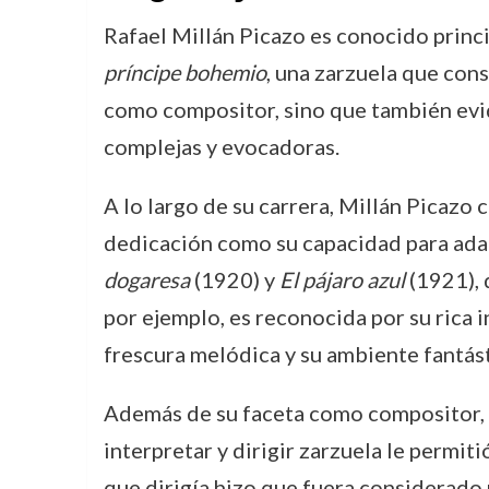
Rafael Millán Picazo es conocido princ
príncipe bohemio
, una zarzuela que con
como compositor, sino que también evid
complejas y evocadoras.
A lo largo de su carrera, Millán Picazo
dedicación como su capacidad para adap
dogaresa
(1920) y
El pájaro azul
(1921), 
por ejemplo, es reconocida por su rica
frescura melódica y su ambiente fantást
Además de su faceta como compositor, 
interpretar y dirigir zarzuela le permi
que dirigía hizo que fuera considerado 