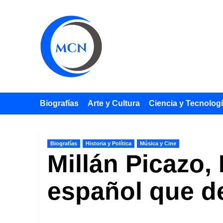
Saltar
al
contenido
Biografías
Arte y Cultura
Ciencia y Tecnolog
Biografías
Historia y Política
Música y Cine
Millán Picazo,
español que de