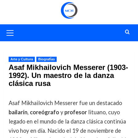
Saltar
al
contenido
Menú
primario
Arte y Cultura
Biografías
Asaf Mikhailovich Messerer (1903-
1992). Un maestro de la danza
clásica rusa
Asaf Mikhailovich Messerer fue un destacado
bailarín
,
coreógrafo
y
profesor
lituano, cuyo
legado en el mundo de la danza clásica continúa
vivo hoy en día. Nacido el 19 de noviembre de