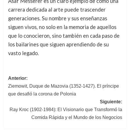
Asaf Messerer es un claro ejemplo de cómo una
carrera dedicada al arte puede trascender
generaciones. Su nombre y sus enseñanzas
siguen vivos, no solo en la memoria de aquellos
que lo conocieron, sino también en cada paso de
los bailarines que siguen aprendiendo de su
vasto legado.
Navegación
Anterior:
Ziemowit, Duque de Mazovia (1352-1427). El príncipe
de
que desafió la corona de Polonia
entradas
Siguiente:
Ray Kroc (1902-1984): El Visionario que Transformó la
Comida Rápida y el Mundo de los Negocios