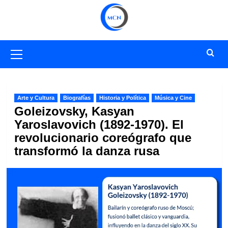
Saltar
al
contenido
Menú
primario
Arte y Cultura
Biografías
Historia y Política
Música y Cine
Goleizovsky, Kasyan
Yaroslavovich (1892-1970). El
revolucionario coreógrafo que
transformó la danza rusa