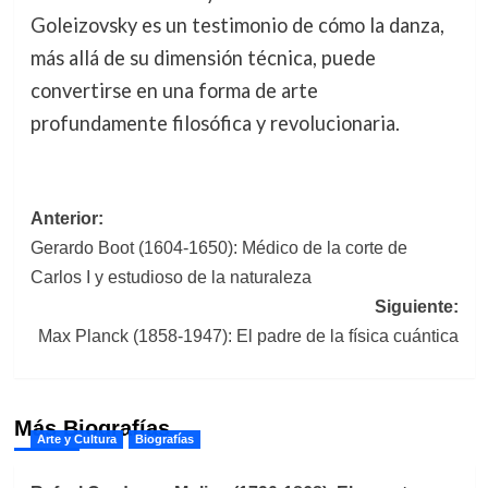
Goleizovsky es un testimonio de cómo la danza,
más allá de su dimensión técnica, puede
convertirse en una forma de arte
profundamente filosófica y revolucionaria.
Navegación
Anterior:
Gerardo Boot (1604-1650): Médico de la corte de
de
Carlos I y estudioso de la naturaleza
entradas
Siguiente:
Max Planck (1858-1947): El padre de la física cuántica
Más Biografías
Arte y Cultura
Biografías