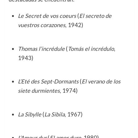
Le Secret de vos coeurs
(
El secreto de
vuestros corazones
, 1942)
Thomas l’incrédule
(
Tomás el incrédulo
,
1943)
L’Eté des Sept-Dormants
(
El verano de los
siete durmientes
, 1974)
La Sibylle
(
La Sibila
, 1967)
L’Amour dur
(
El amor duro
, 1980)