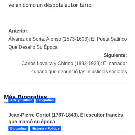
veían como un déspota autoritario.
Navegación
Anterior:
Álvarez de Soria, Alonso (1573-1603): El Poeta Satírico
de
Que Desafió Su Época
entradas
Siguiente:
Carlos Loveira y Chirino (1882-1928): El narrador
cubano que denunció las injusticias sociales
Más Biografías
Arte y Cultura
Biografías
Jean-Pierre Cortot (1787-1843). El escultor francés
que marcó su época
Biografías
Historia y Política