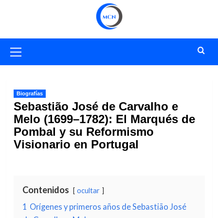
Saltar
al
contenido
Menú
primario
Biografías
Sebastião José de Carvalho e
Melo (1699–1782): El Marqués de
Pombal y su Reformismo
Visionario en Portugal
Contenidos
ocultar
1
Orígenes y primeros años de Sebastião José