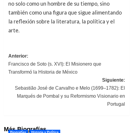
no solo como un hombre de su tiempo, sino
también como una figura que sigue alimentando
la reflexión sobre la literatura, la política y el
arte.
Navegación
Anterior:
Francisco de Soto (s. XVI): El Misionero que
de
Transformó la Historia de México
entradas
Siguiente:
Sebastião José de Carvalho e Melo (1699–1782): El
Marqués de Pombal y su Reformismo Visionario en
Portugal
Más Biografías
Biografías
Historia y Política